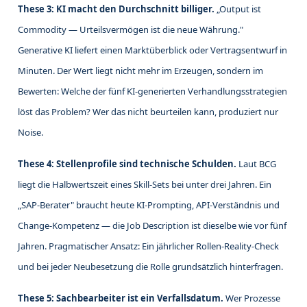
These 3: KI macht den Durchschnitt billiger.
„Output ist
Commodity — Urteilsvermögen ist die neue Währung."
Generative KI liefert einen Marktüberblick oder Vertragsentwurf in
Minuten. Der Wert liegt nicht mehr im Erzeugen, sondern im
Bewerten: Welche der fünf KI-generierten Verhandlungsstrategien
löst das Problem? Wer das nicht beurteilen kann, produziert nur
Noise.
These 4: Stellenprofile sind technische Schulden.
Laut BCG
liegt die Halbwertszeit eines Skill-Sets bei unter drei Jahren. Ein
„SAP-Berater" braucht heute KI-Prompting, API-Verständnis und
Change-Kompetenz — die Job Description ist dieselbe wie vor fünf
Jahren. Pragmatischer Ansatz: Ein jährlicher Rollen-Reality-Check
und bei jeder Neubesetzung die Rolle grundsätzlich hinterfragen.
These 5: Sachbearbeiter ist ein Verfallsdatum.
Wer Prozesse