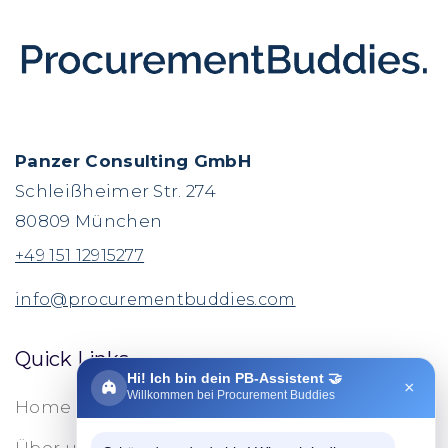
Panzer Consulting GmbH
Schleißheimer Str. 274
80809 München
+49 151 12915277
info@procurementbuddies.com
Quick Links
Hi! Ich bin dein PB-Assistent 🤝
×
Willkommen bei Procurement Buddies
Home