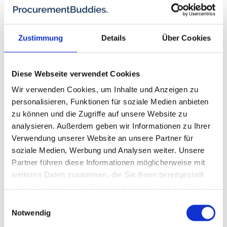
Nimm eine offene Stelle vor
und frage dich:
Schreibe ich die Vergangenheit aus — oder die
Zustimmung
Details
Über Cookies
Zukunft?
Identifiziere eine ausführende Tätigkeit
und
prüfe, ob KI sie in der halben Zeit erledigt — nicht um
Diese Webseite verwendet Cookies
jemanden zu ersetzen, sondern um die Person für
Wir verwenden Cookies, um Inhalte und Anzeigen zu
gestaltende Arbeit freizusetzen.
personalisieren, Funktionen für soziale Medien anbieten
zu können und die Zugriffe auf unsere Website zu
Stell dir die Küchen-Frage:
Welche
analysieren. Außerdem geben wir Informationen zu Ihrer
Prozessschulden stehen einer erfolgreichen KI-
Verwendung unserer Website an unsere Partner für
Integration im Weg? Schreib die drei größten auf —
soziale Medien, Werbung und Analysen weiter. Unsere
und mach den ersten zum Projekt.
Partner führen diese Informationen möglicherweise mit
weiteren Daten zusammen, die Sie ihnen bereitgestellt
Der Kompetenzvorsprung, den du heute aufbaust, ist morgen die
haben oder die sie im Rahmen Ihrer Nutzung der Dienste
Markteintrittsbarriere für deine Wettbewerber.
gesammelt haben.
Einwilligungsauswahl
Notwendig
Wer überlegt, wie er seine Einkaufsorganisation für diese Realität