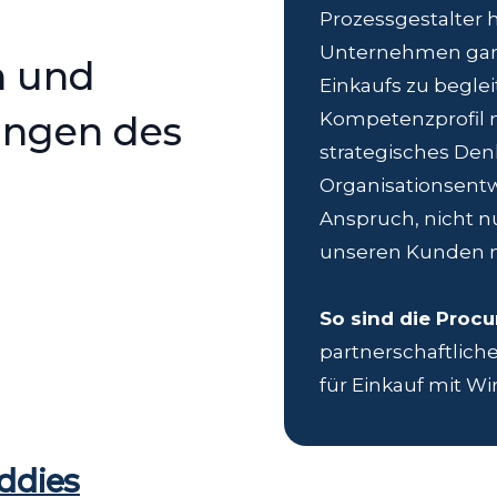
Prozessgestalter
Unternehmen ganzh
n und
Einkaufs zu beglei
ungen des
Kompetenzprofil m
strategisches Den
Organisationsentw
Anspruch, nicht 
unseren Kunden m
So sind die Proc
partnerschaftlich
für Einkauf mit Wi
ddies