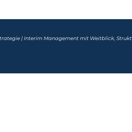
rategie | Interim Management mit Weitblick, Strukt
erfähigkeit –
enverhandlungen
der
porting und