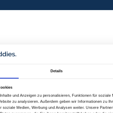
t – von A wie
Ex, M wie
eitung von
f.(Solltet ihr
n-, Vertrags- und
euch in eurer
ozessanalysen
ass euer
: Auch eure
l, die
sondern auch
ren wir gerne.)
beraten euch
Details
 nachhaltig zu
 Auf Wunsch
i der
ocurement
ung im Rahmen
ollen und
Cookies
 praxisnah,
m mit euch die
nhalte und Anzeigen zu personalisieren, Funktionen für soziale
Ergebnisse.
Website zu analysieren. Außerdem geben wir Informationen zu I
r soziale Medien, Werbung und Analysen weiter. Unsere Partner