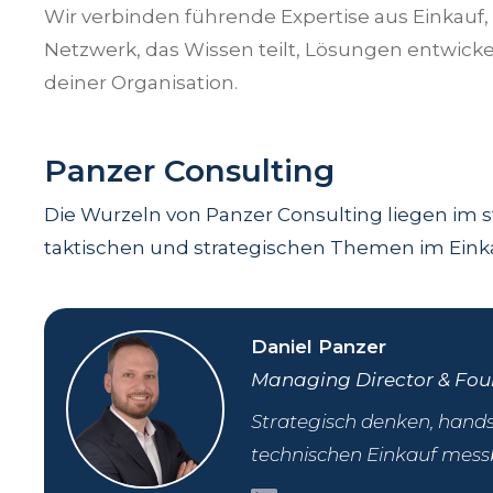
Wir verbinden führende Expertise aus Einkauf
Netzwerk, das Wissen teilt, Lösungen entwicke
deiner Organisation.
Panzer Consulting
Die Wurzeln von Panzer Consulting liegen im s
taktischen und strategischen Themen im Eink
Daniel Panzer
Managing Director & Fou
Strategisch denken, hands
technischen Einkauf mess