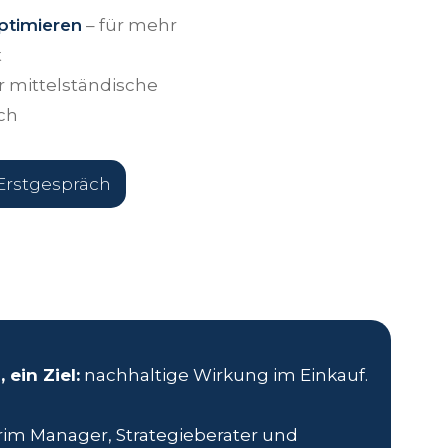
ptimieren
– für mehr
t
ür mittelständische
ch
Erstgespräch
 ein Ziel:
nachhaltige Wirkung im Einkauf.
erim Manager, Strategieberater und