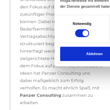
möglicherweise mit weiteren
der Dienste gesammelt habe
den Fokus auf die Herstellung
zukünftiger Produktreihen legen zu
Einwilligungsauswahl
können. Dabei mussten von der
Notwendig
Bedarfsermittlung bis hin zum
Vertragsabschluss alle Schritte
strukturiert begleitet und neu
hinterfragt werden. Durch eine
Ablehnen
zielgerichtete Herangehensweise mit
dem Fokus auf passende, umsetzbare
Ideen hat Panzer Consulting uns
dabei maßgeblich zum Erfolg
verholfen. Es macht ehrlich Spaß, mit
Panzer Consulting
zusammen zu
arbeiten.