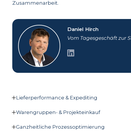
Zusammenarbeit.
Daniel Hirch
Vom Tagesgeschäft zur St
Lieferperformance & Expediting
Optimierung von Materialbeschaffung und Lief
Warengruppen- & Projekteinkauf
von der Analyse über strategische Lieferant
Übernahme von Verantwortung für Projekte o
bis zur Lösung konkreter Engpässe. Durch Re
Ganzheitliche Prozessoptimierung