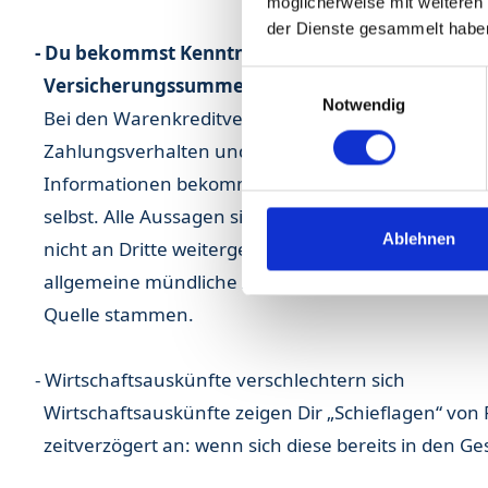
möglicherweise mit weiteren
der Dienste gesammelt habe
- Du bekommst Kenntnis davon, dass eine Warenk
Einwilligungsauswahl
Versicherungssumme für Deinen Lieferanten kurz
Notwendig
Bei den Warenkreditversicherungen kannst Du ke
Zahlungsverhalten und zu deren Risikoeinschätzun
Informationen bekommen nur die Kunden der War
selbst. Alle Aussagen sind streng vertraulich und
Ablehnen
nicht an Dritte weitergegeben werden. Wenn übe
allgemeine mündliche Aussagen. Diese sollten aus 
Quelle stammen.
- Wirtschaftsauskünfte verschlechtern sich
Wirtschaftsauskünfte zeigen Dir „Schieflagen“ von F
zeitverzögert an: wenn sich diese bereits in den G