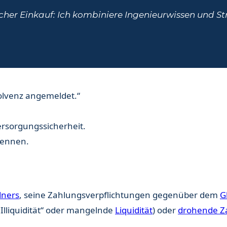
cher Einkauf: Ich kombiniere Ingenieurwissen und Stra
olvenz angemeldet.“
Versorgungssicherheit.
rkennen.
dners
, seine Zahlungsverpflichtungen gegenüber dem
G
„Illiquidität“ oder mangelnde
Liquidität
) oder
drohende Z