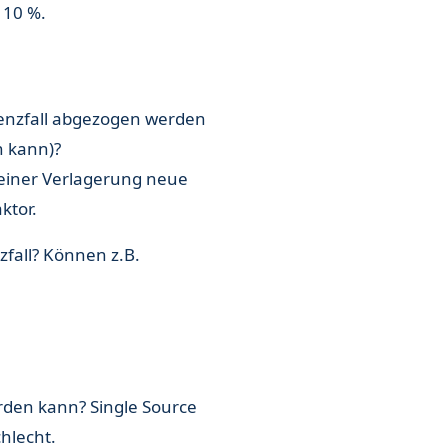
s 10 %.
nzfall abgezogen werden
n kann)?
 einer Verlagerung neue
aktor.
fall? Können z.B.
erden kann? Single Source
chlecht.