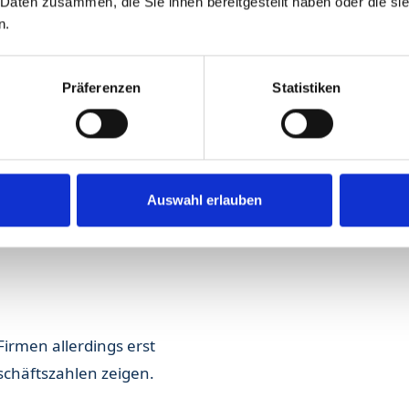
 Daten zusammen, die Sie ihnen bereitgestellt haben oder die s
n.
reditversicherung die
fristig gesenkt hat
Präferenzen
Statistiken
ine Informationen zum
g abfragen. Diese
enkreditversicherung
 dürfen auch von den Kunden
Auswahl erlauben
rhaupt bekommst Du
absolut zuverlässiger
irmen allerdings erst
eschäftszahlen zeigen.