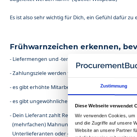
Es ist also sehr wichtig für Dich, ein Gefühl dafür z
Frühwarnzeichen erkennen, bevo
- Liefermengen und -termine werden zunehmend u
- Zahlungsziele werden verkürzt, bis hin zur Vorkass
Zustimmung
- es gibt erhöhte Mitarbeiterfluktuation
- es gibt ungewöhnliche und hektische Wechsel in 
Diese Webseite verwendet 
- Dein Lieferant zahlt Rechnungen an seine Lieferan
Wir verwenden Cookies, um I
und die Zugriffe auf unsere 
(mehrfachen) Mahnungen: hier brauchst Du gute 
Website an unsere Partner fü
Unterlieferanten oder gute Informationen aus de